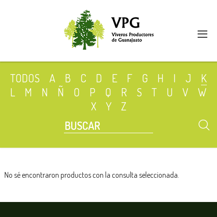
TODOS
A
B
C
D
E
F
G
H
I
J
K
L
M
N
Ñ
O
P
Q
R
S
T
U
V
W
X
Y
Z
No sé encontraron productos con la consulta seleccionada.