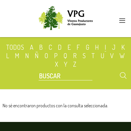
TODOS
A
B
C
D
E
F
G
H
I
J
K
L
M
N
Ñ
O
P
Q
R
S
T
U
V
W
X
Y
Z
No sé encontraron productos con la consulta seleccionada.